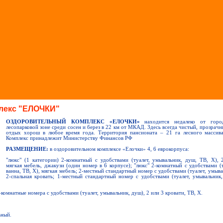
лекс "ЕЛОЧКИ"
ОЗДОРОВИТЕЛЬНЫЙ КОМПЛЕКС «ЕЛОЧКИ»
находится недалеко от горо
лесопарковой зоне среди сосен и берез в 22 км от МКАД. Здесь всегда чистый, прозрач
отдых хорош в любое время года. Территория пансионата – 21 га лесного массива
Комплекс принадлежит Министерству Финансов РФ
РАЗМЕЩЕНИЕ:
в оздоровительном комплексе «Елочки» 4, 6 еврокорпуса:
"люкс" (1 категории) 2-комнатный с удобствами (туалет, умывальник, душ, ТВ, Х), 2
мягкая мебель, джакузи (один номер в 6 корпусе); "люкс" 2-комнатный с удобствами (т
ванна, ТВ, Х), мягкая мебель; 2-местный стандартный номер с удобствами (туалет, умыва
2-спальная кровать; 1-местный стандартный номер с удобствами (туалет, умывальник,
-комнатные номера с удобствами (туалет, умывальник, душ), 2 или 3 кровати, ТВ, Х.
ьный.