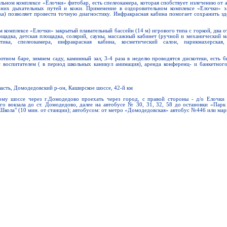
льном комплексе «Елочки» фитобар, есть спелеокамера, которая спобствует излечению от а
хних дыхательных путей и кожи. Применение в оздоровительном комплексе «Елочки» э
ка) позволяет провести точную диагностику. Инфракрасная кабина помогает сохранить зд
 комплексе «Елочки» закрытый плавательный бассейн (14 м) игрового типа с горкой, два 
ощадка, детская площадка, солярий, сауны, массажный кабинет (ручной и механический м
стика, спелеокамера, инфракрасная кабина, косметический салон, парикмахерская
тном баре, зимнем саду, каминный зал, 3-4 раза в неделю проводятся дискотеки, есть би
с воспитателем ( в период школьных каникул анимация), аренда конференц- и банкетного
асть, Домодедовский р-он, Каширское шоссе, 42-й км
му шоссе через г.Домодедово проехать через город, с правой стороны - д/о Елочки 
ого вокзала до ст. Домодедово, далее на автобусе № 30, 31, 32, 58 до остановки «Парк
"Школа" (10 мин. от станции); автобусом: от метро «Домодедовская» автобус №446 или мар