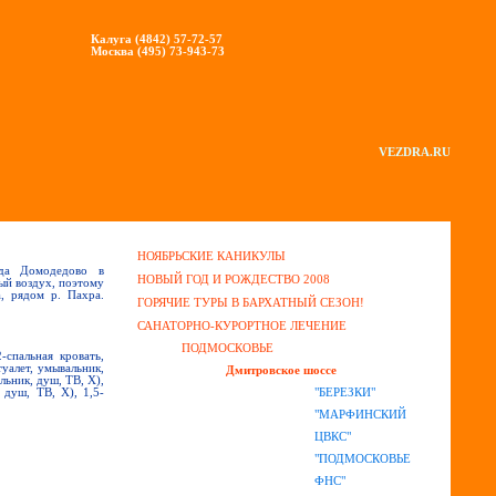
Калуга (4842) 57-72-57
Москва (495) 73-943-73
VEZDRA.RU
НОЯБРЬСКИЕ КАНИКУЛЫ
да Домодедово в
НОВЫЙ ГОД И РОЖДЕСТВО 2008
ный воздух, поэтому
, рядом р. Пахра.
ГОРЯЧИЕ ТУРЫ В БАРХАТНЫЙ СЕЗОН!
САНАТОРНО-КУРОРТНОЕ ЛЕЧЕНИЕ
ПОДМОСКОВЬЕ
-спальная кровать,
уалет, умывальник,
Дмитровское шоссе
льник, душ, ТВ, Х),
"БЕРЕЗКИ"
 душ, ТВ, Х), 1,5-
"МАРФИНСКИЙ
ЦВКС"
"ПОДМОСКОВЬЕ
ФНС"