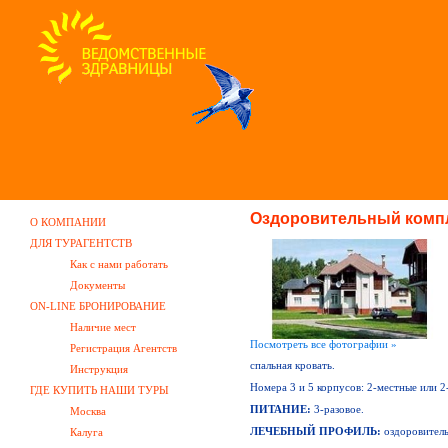
Оздоровительный комп
О КОМПАНИИ
ДЛЯ ТУРАГЕНТСТВ
Как с нами работать
Документы
ON-LINE БРОНИРОВАНИЕ
Наличие мест
Посмотреть все фотографии »
Регистрация Агентств
спальная кровать.
Инструкция
Номера 3 и 5 корпусов: 2-местные или 2
ГДЕ КУПИТЬ НАШИ ТУРЫ
ПИТАНИЕ:
3-разовое.
Москва
Калуга
ЛЕЧЕБНЫЙ ПРОФИЛЬ:
оздоровител