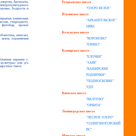
ллергии, бронхита,
Егорьевское шоссе
лектропунктурного
"ОЗЕРО БЕЛОЕ"
оровье, бодрость и
Ильинское шоссе
открытых теннисных
"АРХАНГЕЛЬСКОЕ"
ассаж, гидроджет),
, фитобар, прокат
ЦВКС
Калужское шоссе
блиотека, кинозал,
"ВОРОНОВО"
 залов, охраняемая
"ЕРИНО"
Каширское шоссе
"ЕЛОЧКИ"
(южная окраина г.
"ЗАРЯ"
 культуры» или д/о
шрутное такси.
"КАШИРСКИЕ
РОДНИЧКИ"
"ПОДМОСКОВЬЕ"
УДП
Киевское шоссе
"ВАЛУЕВО"
"ОРБИТА"
Ленинградское шоссе
"ЛЕСНОЕ ОЗЕРО"
"СОЛНЕЧНОГОРСКИЙ
ВС"
Минское шоссе