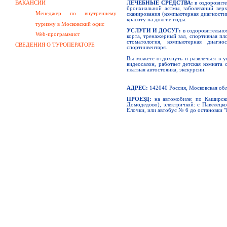
ВАКАНСИИ
ЛЕЧЕБНЫЕ СРЕДСТВА:
в оздоровите
бронхиальной астмы, заболеваний вер
Менеджер по внутреннему
сканирования (компьютерная диагности
красоту на долгие годы.
туризму в Московский офис
УСЛУГИ И ДОСУГ:
в оздоровительном
Web-программист
корта, тренажерный зал, спортивная пл
стоматология, компьютерная диагно
СВЕДЕНИЯ О ТУРОПЕРАТОРЕ
спортинвентаря.
Вы можете отдохнуть и развлечься в ую
видеосалон, работает детская комната 
платная автостоянка, экскурсии.
АДРЕС:
142040 Россия, Московская обл
ПРОЕЗД:
на автомобиле: по Каширско
Домодедово), электричкой: с Павелецк
Елочки, или автобус № 6 до остановки 